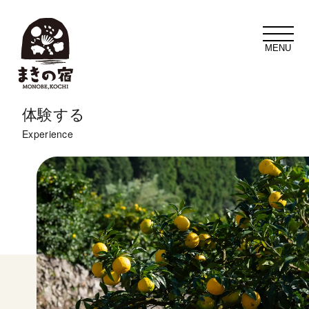
t
o
g
g
l
e
n
a
体験する
v
i
Experience
g
a
t
i
o
n