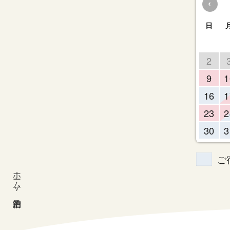
‹
日
2
9
1
16
1
23
2
30
3
ご
ホーム
宿泊予約