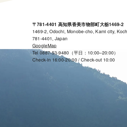
〒781-4401 高知県香美市物部町大栃1469-2
1469-2, Odochi, Monobe-cho, Kami city, Koch
781-4401, Japan
GoogleMap
Tel 0887-53-9480（平日：10:00–20:00）
Check-in 16:00-20:00 / Check-out 10:00