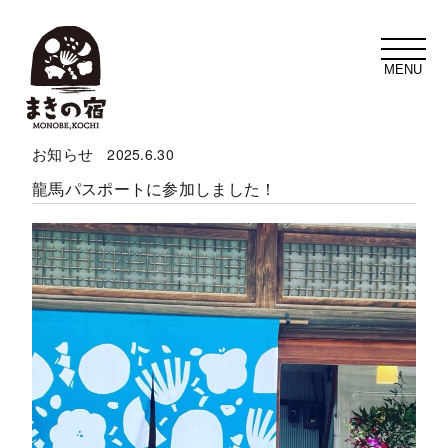
t
o
g
g
l
e
n
a
お知らせ
2025.6.30
v
i
龍馬パスポートに参加しました！
g
a
t
i
o
n