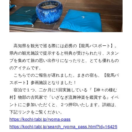
高知県を観光で巡る際には必携の【龍馬パスポート】。
県内の観光施設で提示すると特典が受けられたり、スタン
プを集めて旅の思い出作りになったりと、とても優れもの
のアイテムです。
こちらでのご報告が遅れました。まきの宿も、【龍馬パ
スポート】参画施設となりました！
宿泊で１つ、二か月に1回実施している『【神々の棲む
村】物部の古民家で「いざなぎ流舞神楽を鑑賞する』イベ
ントにご参加いただくと、２つ押印いたします。詳細は、
下記リンクをご覧ください。
https://kochi-tabi.jp/ryoma-pass
https://kochi-tabi.jp/search_ryoma_pass.html?id=16425