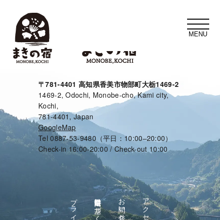
t
o
g
g
l
e
n
a
v
〒781-4401 高知県香美市物部町大栃1469-2
i
1469-2, Odochi, Monobe-cho, Kami city,
g
a
Kochi,
t
781-4401, Japan
i
o
GoogleMap
n
Tel 0887-53-9480（平日：10:00–20:00）
Check-in 16:00-20:00 / Check-out 10:00
特定商取引法に基づく表示
お問い合せ
アクセス